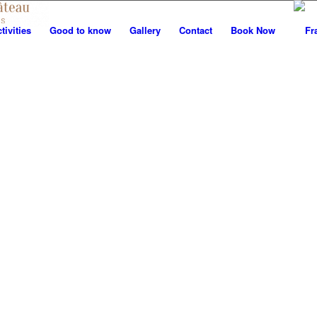
tivities
Good to know
Gallery
Contact
Book Now